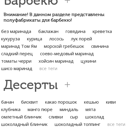
Барбекю
Внимание! В данном разделе представлены
полуфабрикаты для барбекю!
без маринада
баклажан
говядина
креветка
кукуруза
курица
лосось
лук порей
маринад Том Ям
морской гребешок
свинина
сладкий перец
соево-медовый маринад
томаты черри
хойсин маринад
цукини
шисо маринад
все теги
Десерты
банан
бисквит
какао порошок
кешью
киви
клубника
манго пюре
миндаль
мята
омлетный блинчик
сливки
сыр
шоколад
шоколадный блинчик
шоколадный топпинг
все теги