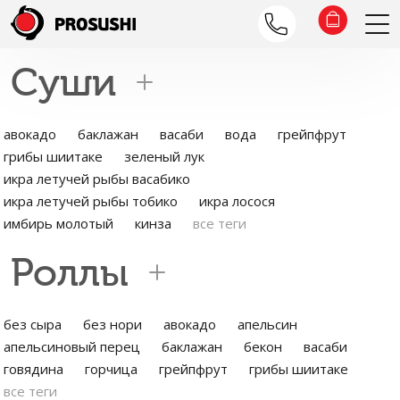
Суши
авокадо
баклажан
васаби
вода
грейпфрут
грибы шиитаке
зеленый лук
икра летучей рыбы васабико
икра летучей рыбы тобико
икра лосося
имбирь молотый
кинза
все теги
Роллы
без сыра
без нори
авокадо
апельсин
апельсиновый перец
баклажан
бекон
васаби
говядина
горчица
грейпфрут
грибы шиитаке
все теги