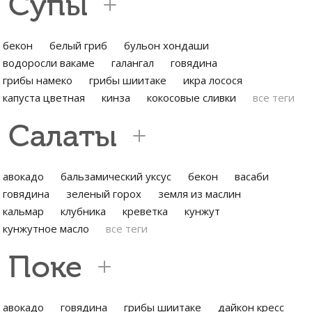
Супы
бекон
белый гриб
бульон хондаши
водоросли вакаме
галангал
говядина
грибы намеко
грибы шиитаке
икра лосося
капуста цветная
кинза
кокосовые сливки
все теги
Салаты
авокадо
бальзамический уксус
бекон
васаби
говядина
зеленый горох
земля из маслин
кальмар
клубника
креветка
кунжут
кунжутное масло
все теги
Поке
авокадо
говядина
грибы шиитаке
дайкон кресс