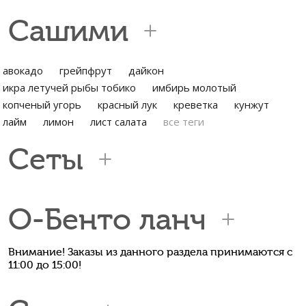
Сашими
авокадо
грейпфрут
дайкон
икра летучей рыбы тобико
имбирь молотый
копченый угорь
красный лук
креветка
кунжут
лайм
лимон
лист салата
все теги
Сеты
О-Бенто ланч
Внимание! Заказы из данного раздела принимаются с
11:00 до 15:00!