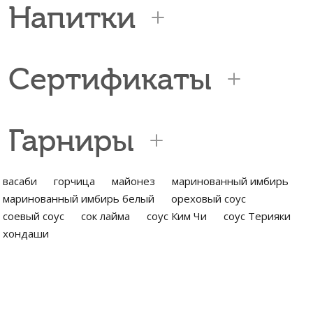
Напитки
Сертификаты
Гарниры
васаби
горчица
майонез
маринованный имбирь
маринованный имбирь белый
ореховый соус
соевый соус
сок лайма
соус Ким Чи
соус Терияки
хондаши