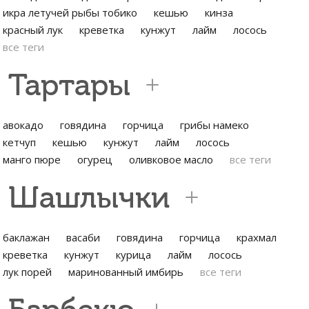
икра летучей рыбы тобико
кешью
кинза
красный лук
креветка
кунжут
лайм
лосось
все теги
Тартары
авокадо
говядина
горчица
грибы намеко
кетчуп
кешью
кунжут
лайм
лосось
манго пюре
огурец
оливковое масло
все теги
Шашлычки
баклажан
васаби
говядина
горчица
крахмал
креветка
кунжут
курица
лайм
лосось
лук порей
маринованный имбирь
все теги