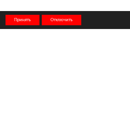
Принять
Отключить
Доставка:
Мы в соцсетях:
+375 44 572 44 44