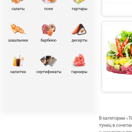
салаты
поке
тартары
шашлычки
барбекю
десерты
напитки
сертификаты
гарниры
В категории «Т
тунец в сочета