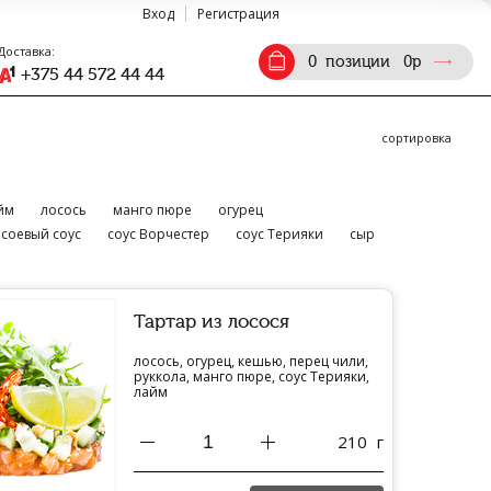
Вход
Регистрация
Доставка:
0
позиции
0
р
+375 44 572 44 44
сортировка
йм
лосось
манго пюре
огурец
соевый соус
соус Ворчестер
соус Терияки
сыр
Тартар из лосося
лосось, огурец, кешью, перец чили,
руккола, манго пюре, соус Терияки,
лайм
210
г