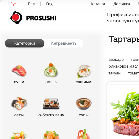
Рус
Бел
Eng
Каталог
Доставка
Профессиона
японскую ку
Тартар
Категории
Ингредиенты
авокадо
гов
оливковое масл
такуан
томат
суши
роллы
сашими
сеты
о-бенто ланч
супы