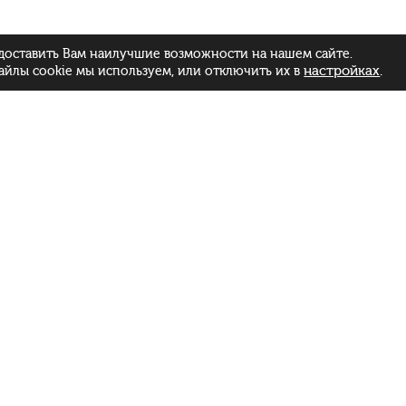
доставить Вам наилучшие возможности на нашем сайте.
настройках
.
айлы cookie мы используем, или отключить их в
Меню
Ежедневно:
Каталог
c 11:00 до 23:00
Доставка
Мастер-классы
О Суши
Отзывы
Политика конфиденциальности