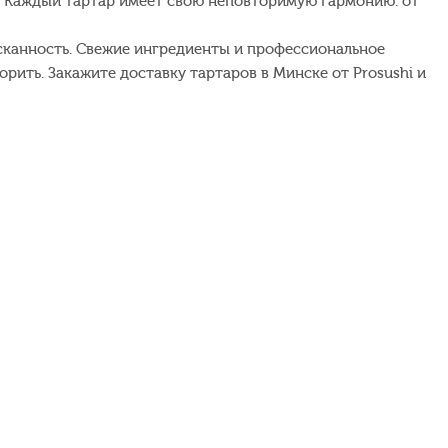
. Каждый тартар имеет свою неповторимую гармонию: от
ысканность. Свежие ингредиенты и профессиональное
рить. Закажите доставку тартаров в Минске от Prosushi и