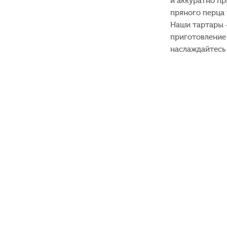
и аккуратно п
пряного перца 
Наши тартары 
приготовление 
наслаждайтесь