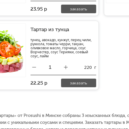
23.95
р
заказать
Тартар из тунца
тунец, авокадо, кунжут, перец чили,
руккола, томаты черри, такуан,
оливковое масло, горчица, соус
Ворчестер, соус Терияки, соевый
соус, лайм
220
г
22.25
р
заказать
артары» от Prosushi в Минске собраны 3 изысканных блюда, 
нии с уникальными соусами и специями. Заказать тартары в 