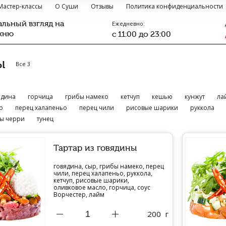
Мастер-классы
О Суши
Отзывы
Политика конфиденциальности
льный взгляд на
Ежедневно:
хню
c 11:00 до 23:00
ы
Все 3
ядина
горчица
грибы намеко
кетчуп
кешью
кунжут
ла
о
перец халапеньо
перец чили
рисовые шарики
руккола
ы черри
тунец
Тартар из говядины
говядина, сыр, грибы намеко, перец
чили, перец халапеньо, руккола,
кетчуп, рисовые шарики,
оливковое масло, горчица, соус
Ворчестер, лайм
200
г