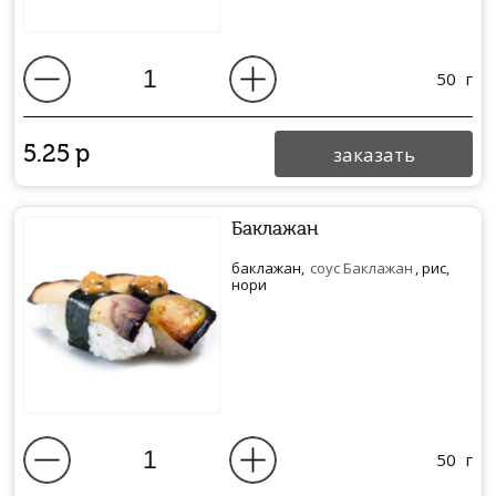
50
г
5.25
р
заказать
Баклажан
баклажан,
соус Баклажан
, рис,
нори
50
г