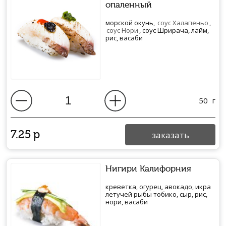
опаленный
морской окунь,
соус Халапеньо
,
соус Нори
, соус Шрирача, лайм,
рис, васаби
50
г
7.25
р
заказать
Нигири Калифорния
креветка, огурец, авокадо, икра
летучей рыбы тобико, сыр, рис,
нори, васаби