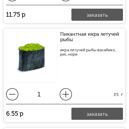
11.75
р
заказать
Пикантная икра летучей
рыбы
икра летучей рыбы васабико,
рис, нори
35
г
6.55
р
заказать