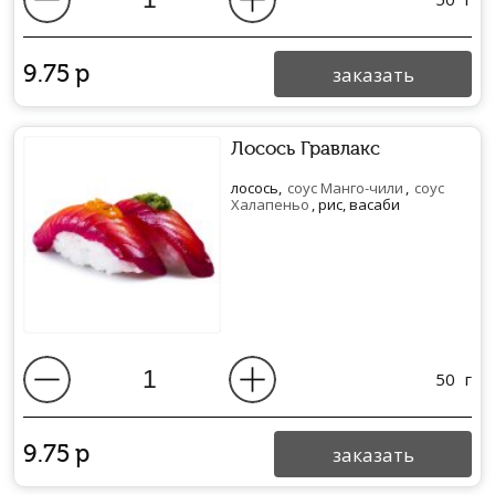
9.75
р
заказать
Лосось Гравлакс
лосось,
соус Манго-чили
,
соус
Халапеньо
, рис, васаби
50
г
9.75
р
заказать