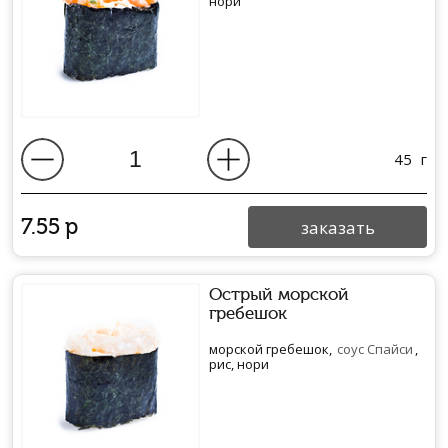
нори
45
г
7.55
р
заказать
Острый морской
гребешок
морской гребешок,
соус Спайси
,
рис, нори