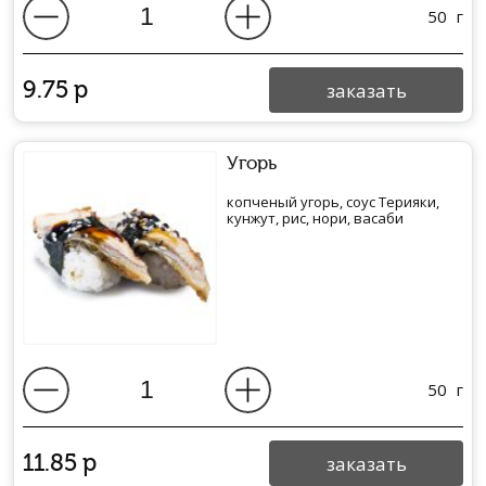
50
г
9.75
р
заказать
Угорь
копченый угорь, соус Терияки,
кунжут, рис, нори, васаби
50
г
11.85
р
заказать