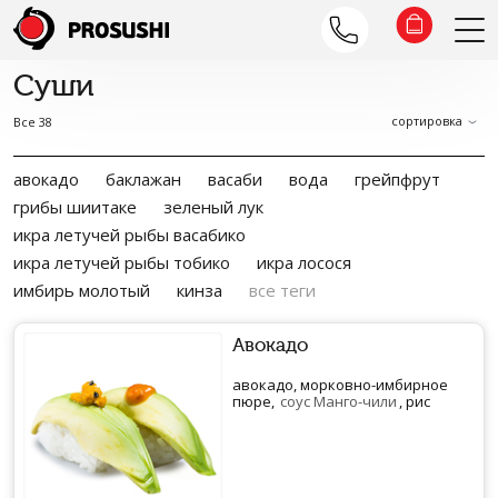
Суши
сортировка
Все 38
авокадо
баклажан
васаби
вода
грейпфрут
грибы шиитаке
зеленый лук
икра летучей рыбы васабико
икра летучей рыбы тобико
икра лосося
имбирь молотый
кинза
все теги
Авокадо
авокадо, морковно-имбирное
пюре,
соус Манго-чили
, рис