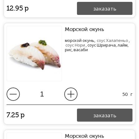
12.95
р
заказать
Морской окунь
морской окунь,
соус Халапеньо
,
соус Нори
, соус Шрирача, лайм,
рис, васаби
50
г
7.25
р
заказать
Морской окунь