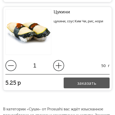
Цукини
цукини, соус Ким Чи, рис, нори
50
г
5.25
р
заказать
В категории «Суши» от Prosushi вас ждёт изысканное