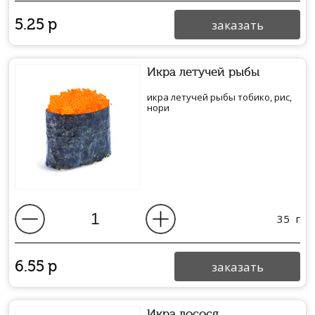
5.25
р
заказать
Икра летучей рыбы
икра летучей рыбы тобико, рис,
нори
35
г
6.55
р
заказать
Икра лосося