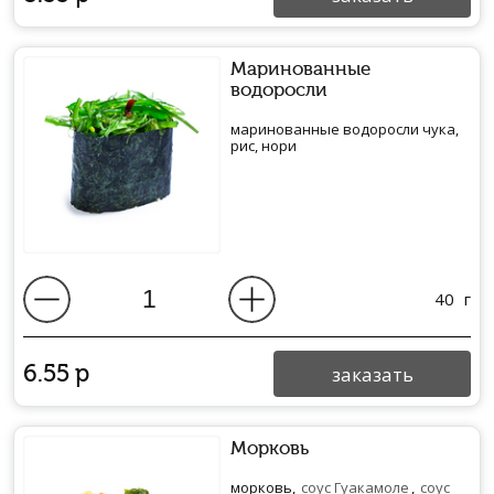
Маринованные
водоросли
маринованные водоросли чука,
рис, нори
40
г
6.55
р
заказать
Морковь
морковь,
соус Гуакамоле
,
соус