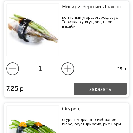
Нигири Черный Дракон
копченый угорь, огурец, соус
Терияки, кунжут, рис, нори,
васаби
25
г
7.25
р
заказать
Огурец
огурец, морковно-имбирное
пюре, соус Шрирача, рис, нори