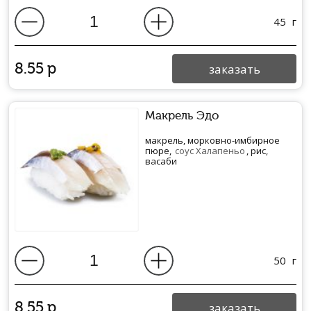
45
г
8.55
р
заказать
Макрель Эдо
макрель, морковно-имбирное
пюре,
соус Халапеньо
, рис,
васаби
50
г
8.55
р
заказать