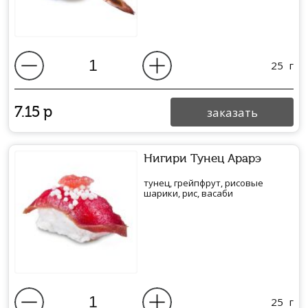
25
г
7.15
р
заказать
Нигири Тунец Арарэ
тунец, грейпфрут, рисовые
шарики, рис, васаби
25
г