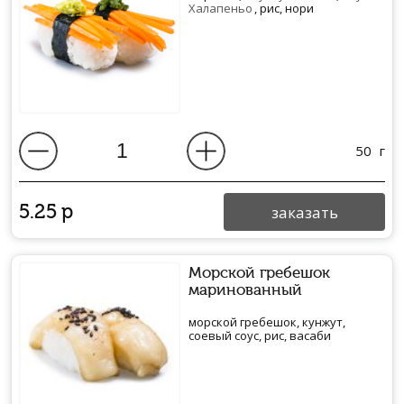
Халапеньо
, рис, нори
50
г
5.25
р
заказать
Морской гребешок
маринованный
морской гребешок, кунжут,
соевый соус, рис, васаби