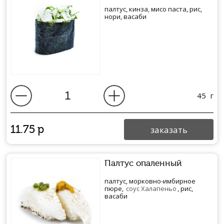
палтус, кинза, мисо паста, рис,
нори, васаби
45
г
11.75
р
заказать
Палтус опаленный
палтус, морковно-имбирное
пюре,
соус Халапеньо
, рис,
васаби