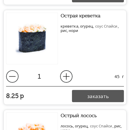
Острая креветка
креветка, огурец,
соус Спайси
,
рис, нори
45
г
8.25
р
заказать
Острый лосось
лосось, огурец,
соус Спайси
, рис,