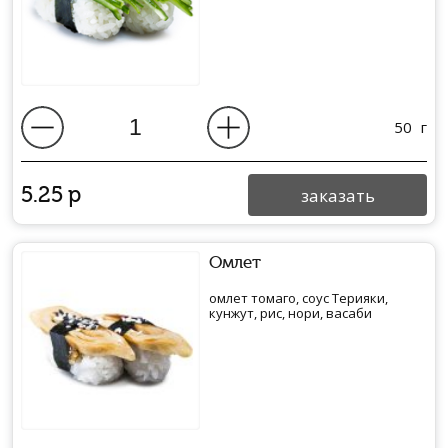
50
г
5.25
р
заказать
Омлет
омлет томаго, соус Терияки,
кунжут, рис, нори, васаби