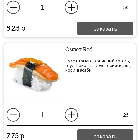
50
г
5.25
р
заказать
Омлет Red
омлет томаго, копченый лосось,
соус Шрирача, соус Терияки, рис,
нори, васаби
25
г
7.75
р
заказать