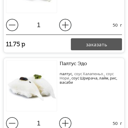
50
г
11.75
р
заказать
Палтус Эдо
палтус,
соус Халапеньо
,
соус
Нори
, соус Шрирача, лайм, рис,
васаби
50
г