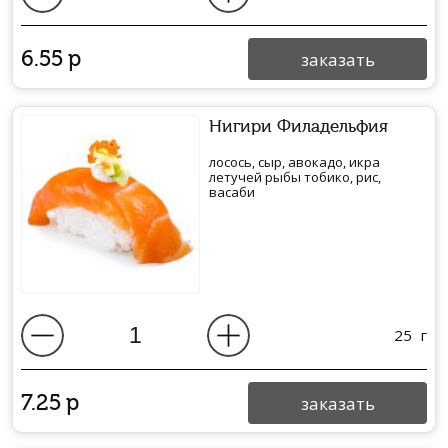
6.55
р
заказать
Нигири Филадельфия
лосось, сыр, авокадо, икра
летучей рыбы тобико, рис,
васаби
25
г
7.25
р
заказать