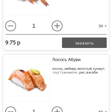
50
г
9.75
р
заказать
Лосось Абури
лосось, имбирь молотый, кунжут,
соус Гуакамоле
, рис, васаби
50
г