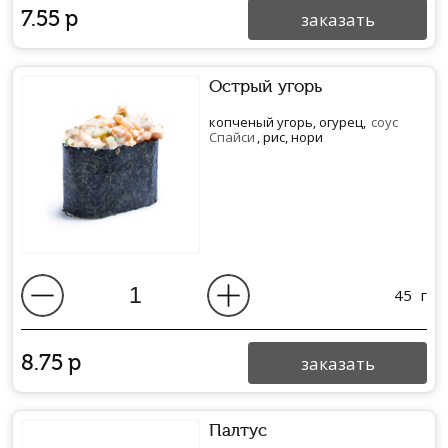
7.55
р
заказать
Острый угорь
копченый угорь, огурец,
соус
Спайси
, рис, нори
45
г
8.75
р
заказать
Палтус