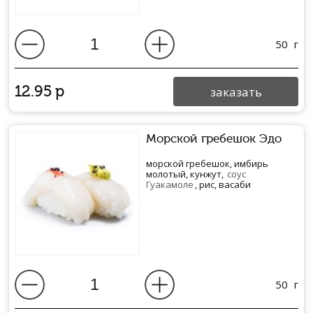
50
г
12.95
р
заказать
Морской гребешок Эдо
морской гребешок, имбирь
молотый, кунжут,
соус
Гуакамоле
, рис, васаби
50
г