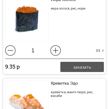
икра лосося, рис, нори
35
г
9.35
р
заказать
Креветка Эдо
креветка, манго пюре, рис,
васаби