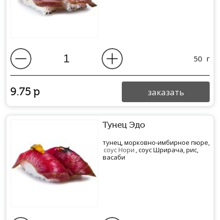
50
г
9.75
р
заказать
Тунец Эдо
тунец, морковно-имбирное пюре,
соус Нори
, соус Шрирача, рис,
васаби