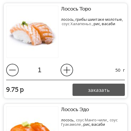
Лосось Торо
лосось, грибы шиитаке молотые,
соус Халапеньо
, рис, васаби
50
г
9.75
р
заказать
Лосось Эдо
лосось,
соус Манго-чили
,
соус
Гуакамоле
, рис, васаби