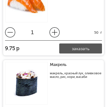
50
г
9.75
р
заказать
Макрель
макрель, красный лук, оливковое
масло, рис, нори, васаби