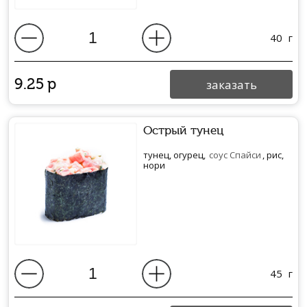
40
г
9.25
р
заказать
Острый тунец
тунец, огурец,
соус Спайси
, рис,
нори
45
г