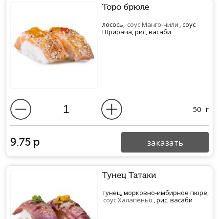
Торо брюле
лосось,
соус Манго-чили
, соус
Шрирача, рис, васаби
50
г
9.75
р
заказать
Тунец Татаки
тунец, морковно-имбирное пюре,
соус Халапеньо
, рис, васаби