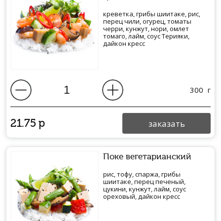
креветка, грибы шиитаке, рис,
перец чили, огурец, томаты
черри, кунжут, нори, омлет
томаго, лайм, соус Терияки,
дайкон кресс
300
г
21.75
р
заказать
Поке вегетарианский
рис, тофу, спаржа, грибы
шиитаке, перец печеный,
цукини, кунжут, лайм, соус
ореховый, дайкон кресс