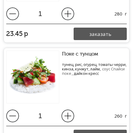
280
г
23.45
р
заказать
Поке с тунцом
тунец, рис, огурец, томаты черри,
кинза, кунжут, лайм,
соус Спайси
поке
, дайкон кресс
260
г