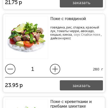
21.75
р
заказать
Поке с говядиной
говядина, рис, спаржа, красный
лук, томаты черри, авокадо,
кешью, кинза,
соус Спайси поке
,
дайкон кресс
280
г
23.95
р
заказать
Поке с креветками и
грибами шиитаке