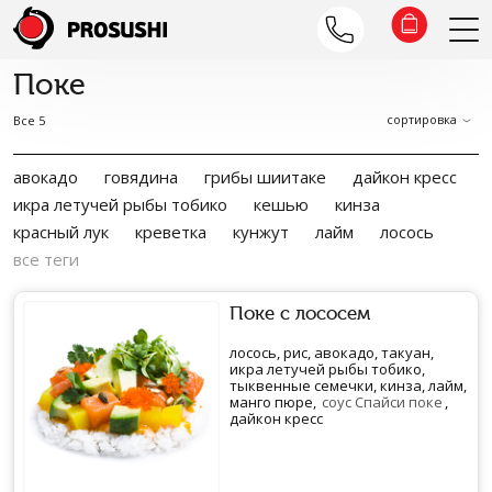
Поке
сортировка
Все 5
авокадо
говядина
грибы шиитаке
дайкон кресс
икра летучей рыбы тобико
кешью
кинза
красный лук
креветка
кунжут
лайм
лосось
все теги
Поке с лососем
лосось, рис, авокадо, такуан,
икра летучей рыбы тобико,
тыквенные семечки, кинза, лайм,
манго пюре,
соус Спайси поке
,
дайкон кресс