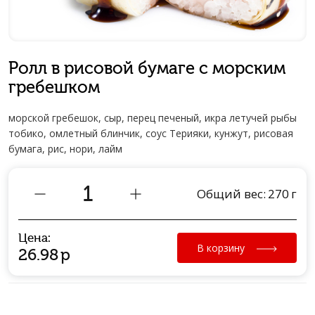
Ролл в рисовой бумаге с морским
гребешком
морской гребешок, сыр, перец печеный, икра летучей рыбы
тобико, омлетный блинчик, соус Терияки, кунжут, рисовая
бумага, рис, нори, лайм
Общий вес:
270
г
Цена:
В корзину
26.98
р