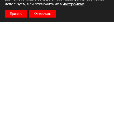
настройках
.
используем, или отключить их в
Принять
Отключить
Рус
Бел
Eng
Меню
Ежедневно:
c 11:00 до 23:00
Доставка: