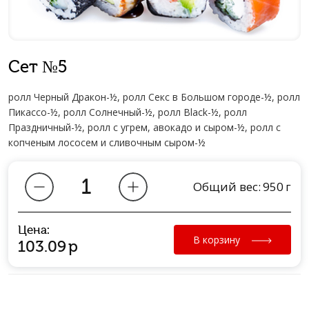
Сет №5
ролл Черный Дракон-½, ролл Секс в Большом городе-½, ролл
Пикассо-½, ролл Солнечный-½, ролл Black-½, ролл
Праздничный-½, ролл с угрем, авокадо и сыром-½, ролл с
копченым лососем и сливочным сыром-½
Общий вес:
950
г
Цена:
В корзину
103.09
р