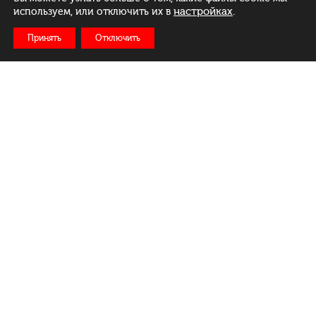
настройках
.
используем, или отключить их в
Принять
Отключить
Рус
Бел
Eng
Меню
Ежедневно:
c 11:00 до 23:00
Доставка: