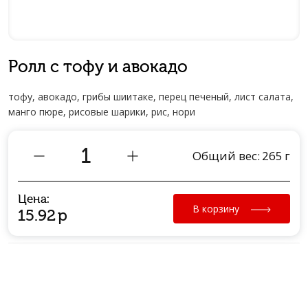
Ролл с тофу и авокадо
тофу, авокадо, грибы шиитаке, перец печеный, лист салата,
манго пюре, рисовые шарики, рис, нори
Общий вес:
265
г
Цена:
В корзину
15.92
р