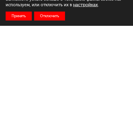
настройках
.
используем, или отключить их в
Принять
Отключить
Рус
Бел
Eng
Меню
Ежедневно:
c 11:00 до 23:00
Доставка: