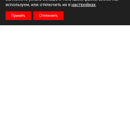
настройках
.
используем, или отключить их в
Принять
Отключить
Рус
Бел
Eng
Меню
Ежедневно:
c 11:00 до 23:00
Доставка: