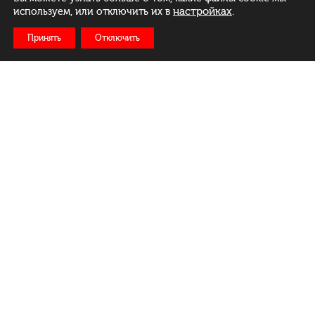
настройках
.
используем, или отключить их в
Принять
Отключить
Рус
Бел
Eng
Меню
Ежедневно:
c 11:00 до 23:00
Доставка: