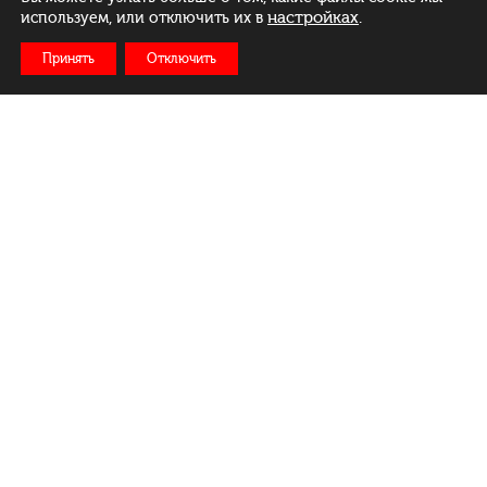
настройках
.
используем, или отключить их в
Принять
Отключить
Рус
Бел
Eng
Menu
Daily:
from 11:00 to 23:00
Delivery: