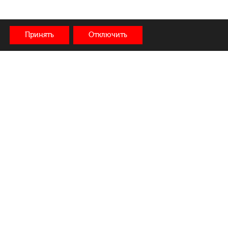
Принять
Отключить
Delivery:
We are in social networks:
+375 44 572 44 44