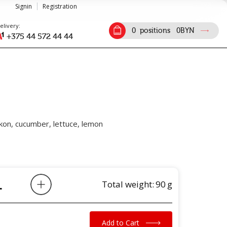
Signin
Registration
elivery:
0
positions
0
BYN
+375 44 572 44 44
ikon, cucumber, lettuce, lemon
Total weight:
90
g
Add to Cart