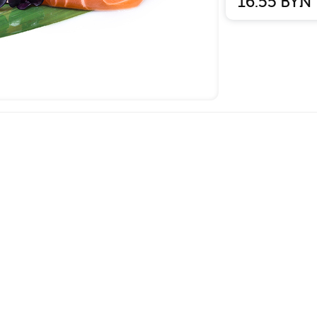
16.55
BYN