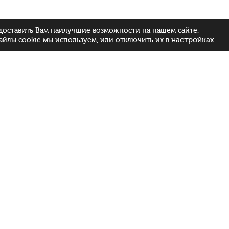
доставить Вам наилучшие возможности на нашем сайте.
настройках
.
айлы cookie мы используем, или отключить их в
Menu
Daily:
Catalog
from 11:00 to 23:00
Delivery
Master classes
About Sushi
Feedback
Privacy Policy