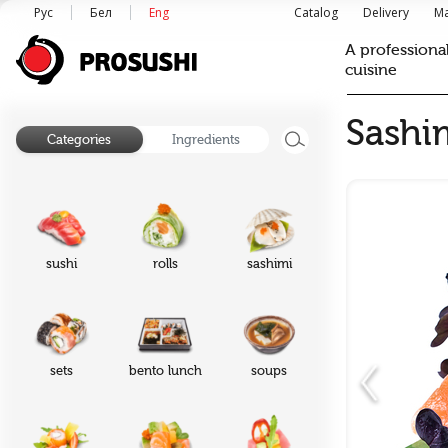
Рус
Бел
Eng
Catalog
Delivery
Ma
A professiona
cuisine
Sashi
Categories
Ingredients
sushi
rolls
sashimi
sets
bento lunch
soups