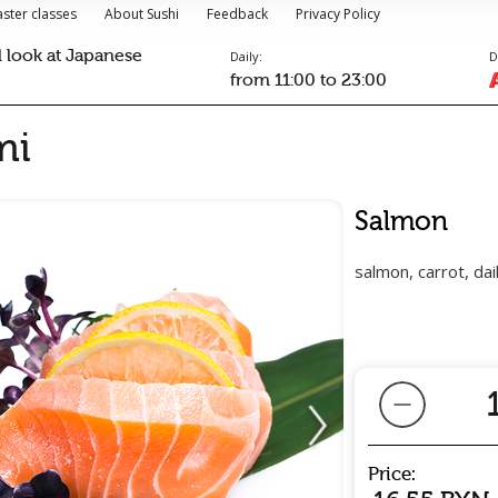
ster classes
About Sushi
Feedback
Privacy Policy
l look at Japanese
Daily:
D
from 11:00 to 23:00
mi
Salmon
salmon, carrot, da
Price: