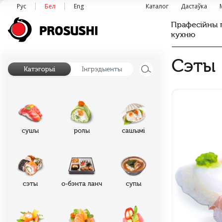
Рус
Бел
Eng
Каталог
Дастаўка
Прафесійны 
кухню
Сэты
Катэгорыі
Інгрэдыенты
сушы
ролы
сашымі
сэты
о-бэнта ланч
супы