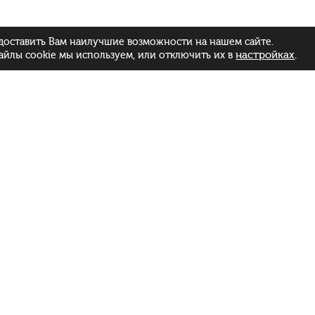
доставить Вам наилучшие возможности на нашем сайте.
настройках
.
айлы cookie мы используем, или отключить их в
Меню
Штодня:
Каталог
з 11:00 да 23:00
Дастаўка
Майстар-класы
Аб Сушы
Водгукі
Палітыка прыватнасці