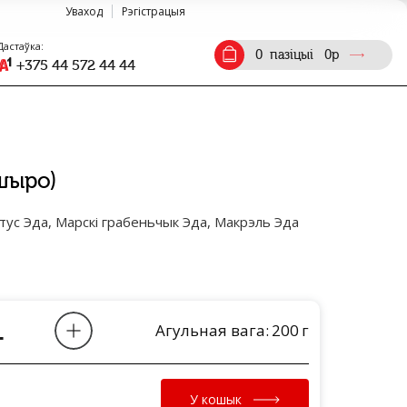
Уваход
Рэгістрацыя
Дастаўка:
0
пазіцыі
0
р
+375 44 572 44 44
шыро)
лтус Эда, Марскі грабеньчык Эда, Макрэль Эда
Агульная вага:
200
г
У кошык