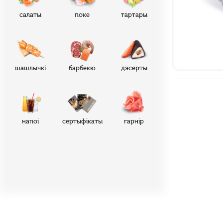
cалаты
поке
тартары
шашлычкі
барбекю
дэсерты
напоі
сертыфікаты
гарнір