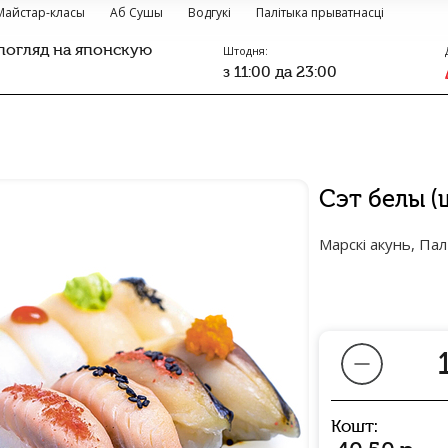
Майстар-класы
Аб Сушы
Водгукі
Палітыка прыватнасці
погляд на японскую
Штодня:
з 11:00 да 23:00
Сэт белы (
Марскі акунь, Па
Кошт: