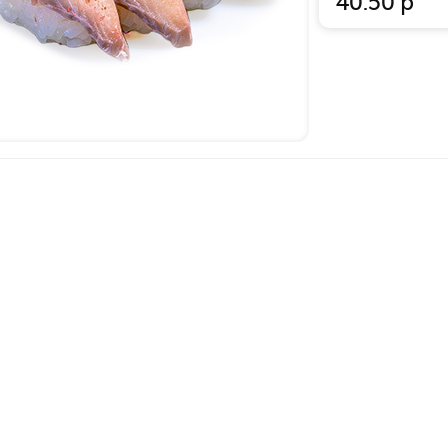
40.50
р